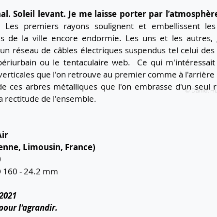
al. Soleil levant. Je me laisse porter par l’atmosphère
. 
Les premiers rayons soulignent et embellissent les
s de la ville encore endormie. Les uns et les autres, g
un réseau de câbles électriques suspendus tel celui des r
périurbain ou le tentaculaire web.  Ce qui m'intéressait 
 verticales que l'on retrouve au premier comme à l'arrière p
de ces arbres métalliques que l'on embrasse d'un seul re
© Daniel H
a rectitude de l'ensemble.
ir
enne, Limousin, France)
0
SO 160 - 24.2 mm 
 2021
pour l'agrandir.