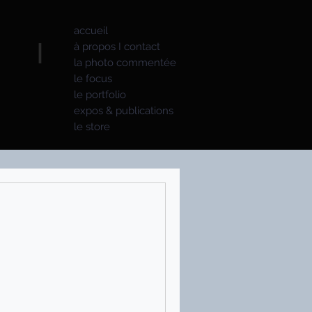
accueil
S I
à propos I contact
la photo commentée
le focus
le portfolio
expos & publications
le store