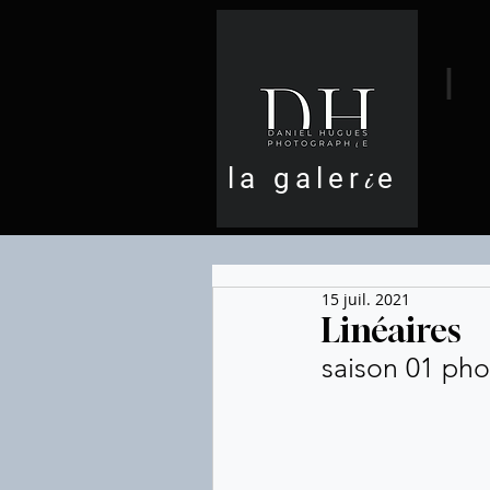
I
la galer
i
e
15 juil. 2021
Linéaires
saison 01 pho