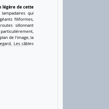
 légère de cette 
 lampadaires qui 
éants filiformes, 
outes  sillonnant 
particulièrement, 
lan de l'image, la 
gard. Les câbles 
ugues, photographies