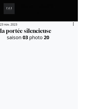
I Daniel HUGUES I
i
PHOTOGRAPH
E
23 nov. 2023
la portée silencieuse
  saison 
03 
photo 
20