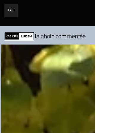
I Daniel HUGUES I
i
PHOTOGRAPH
E
la photo commentée