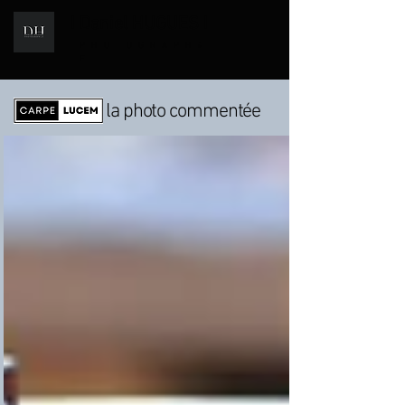
I Daniel HUGUES I
i
PHOTOGRAPH
E
la photo commentée