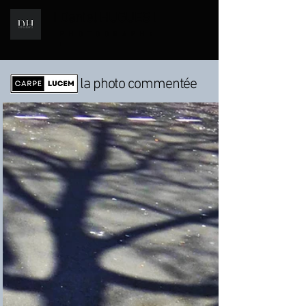
I Daniel HUGUES I
i
PHOTOGRAPH
E
la photo commentée