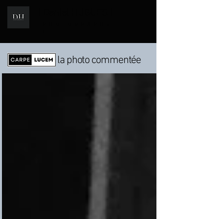
I Daniel HUGUES I
i
PHOTOGRAPH
E
la photo commentée