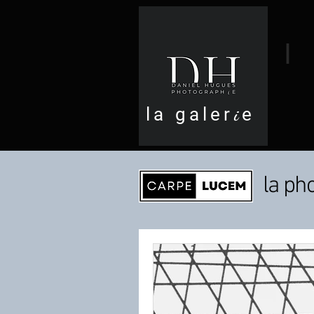
I
la galer
i
e
la p