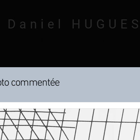
 Daniel HUGUE
i
PHOTOGRAPH
E
hoto commentée