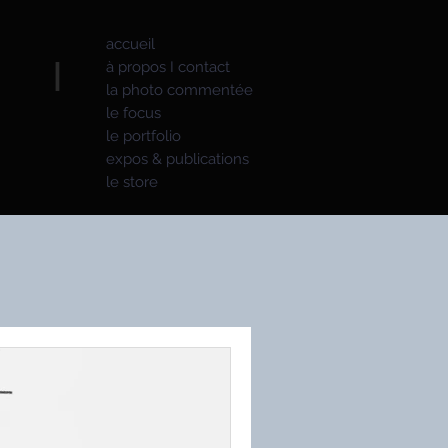
accueil
S I
à propos I contact
la photo commentée
le focus
le portfolio
expos & publications
le store