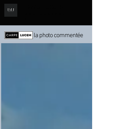
I Daniel HUGUES I
i
PHOTOGRAPH
E
la photo commentée