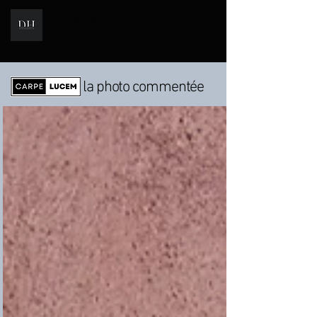
I Daniel HUGUES I
i
PHOTOGRAPH
E
la photo commentée