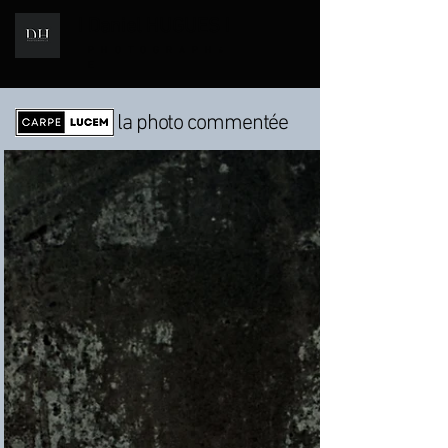
I Daniel HUGUES I
i
PHOTOGRAPH
E
la photo commentée