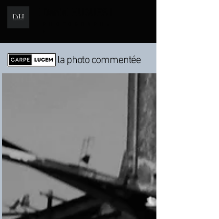
I Daniel HUGUES I
i
PHOTOGRAPH
E
la photo commentée