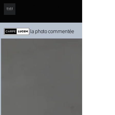
I Daniel HUGUES I
i
PHOTOGRAPH
E
la photo commentée